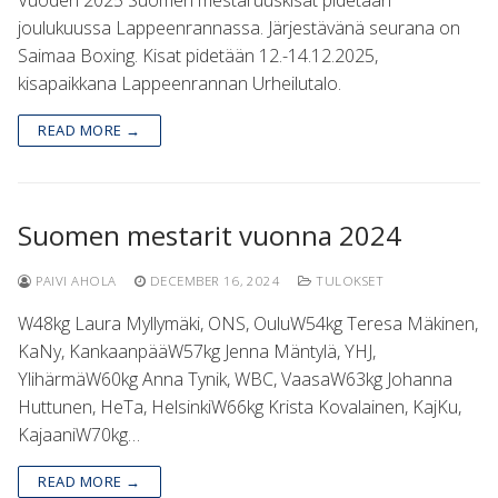
Vuoden 2025 Suomen mestaruuskisat pidetään
joulukuussa Lappeenrannassa. Järjestävänä seurana on
Saimaa Boxing. Kisat pidetään 12.-14.12.2025,
kisapaikkana Lappeenrannan Urheilutalo.
READ MORE →
Suomen mestarit vuonna 2024
PAIVI AHOLA
DECEMBER 16, 2024
TULOKSET
W48kg Laura Myllymäki, ONS, OuluW54kg Teresa Mäkinen,
KaNy, KankaanpääW57kg Jenna Mäntylä, YHJ,
YlihärmäW60kg Anna Tynik, WBC, VaasaW63kg Johanna
Huttunen, HeTa, HelsinkiW66kg Krista Kovalainen, KajKu,
KajaaniW70kg…
READ MORE →