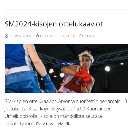
SM2024-kisojen ottelukaaviot
PAIVI AHOLA
DECEMBER 13, 2024
NEWS
SM-kisojen ottelukaaviot. Arvonta suoritettiin perjantain 13.
joulukuuta. Kisat käynnistyvät klo 16.00 Kuortaneen
Urheiluopistolla. Kisoja on mahdollista seurata
livelähetyksinä ISTV:n välityksellä.