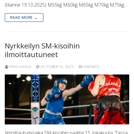
(tilanne 19.10.2025) M55kg M60kg M65kg M70kg M75kg…
READ MORE →
Nyrkkeilyn SM-kisoihin
ilmoittautuneet
PAIVI AHOLA
OCTOBER 16, 2025
KISAINFO
Ilmoittautumisaika SM-kisoihin päättyi 15. lokakuuta. Tässä