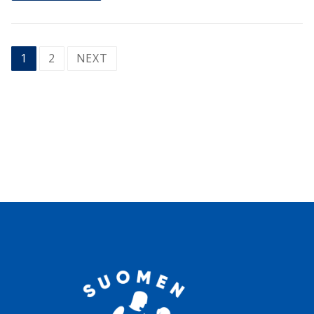
Posts
1
2
NEXT
pagination