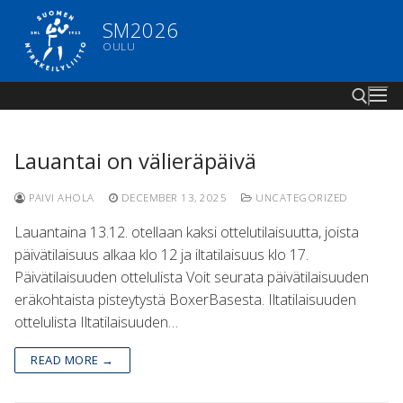
Skip
SM2026
to
OULU
content
Lauantai on välieräpäivä
Search for:
PAIVI AHOLA
DECEMBER 13, 2025
UNCATEGORIZED
Lauantaina 13.12. otellaan kaksi ottelutilaisuutta, joista
päivätilaisuus alkaa klo 12 ja iltatilaisuus klo 17.
Päivätilaisuuden ottelulista Voit seurata päivätilaisuuden
eräkohtaista pisteytystä BoxerBasesta. Iltatilaisuuden
ottelulista Iltatilaisuuden…
READ MORE →