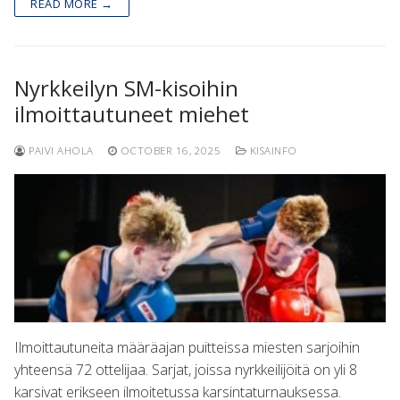
READ MORE →
Nyrkkeilyn SM-kisoihin
ilmoittautuneet miehet
PAIVI AHOLA
OCTOBER 16, 2025
KISAINFO
Ilmoittautuneita määräajan puitteissa miesten sarjoihin
yhteensä 72 ottelijaa. Sarjat, joissa nyrkkeilijöitä on yli 8
karsivat erikseen ilmoitetussa karsintaturnauksessa.