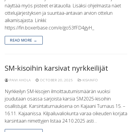
näyttää myös pisteet erätauolla. Lisäksi ohjelmasta näet
ottelujärjestyksen ja suuntaa-antavan arvion ottelun
alkamisajasta. Linkki:
https://fin.boxerbase.com/e/go53fFD4gyH_
READ MORE →
SM-kisoihin karsivat nyrkkeilijät
PAIVI AHOLA
OCTOBER 20, 2025
KISAINFO
Nyrkkeilyn SM-kisojen ilmoittautumismäärän vuoksi
joudutaan osassa sarjoista karsia SM2025-kisoihin
osallistujat. Karsintaturnauksena on Kajaani Turnaus 15. –
16.11. Kajaanissa. Kilpailuvaliokunta varaa oikeuden korjata
karsintaan nimettyjen listaa 24.10.2025 asti…